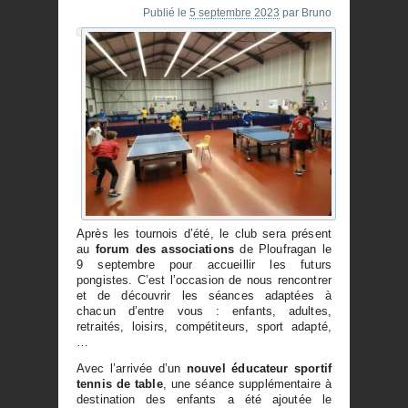
Publié le
5 septembre 2023
par
Bruno
Après les tournois d’été, le club sera présent
au
forum des associations
de Ploufragan le
9 septembre pour accueillir les futurs
pongistes. C’est l’occasion de nous rencontrer
et de découvrir les séances adaptées à
chacun d’entre vous : enfants, adultes,
retraités, loisirs, compétiteurs, sport adapté,
…
Avec l’arrivée d’un
nouvel éducateur sportif
tennis de table
, une séance supplémentaire à
destination des enfants a été ajoutée le