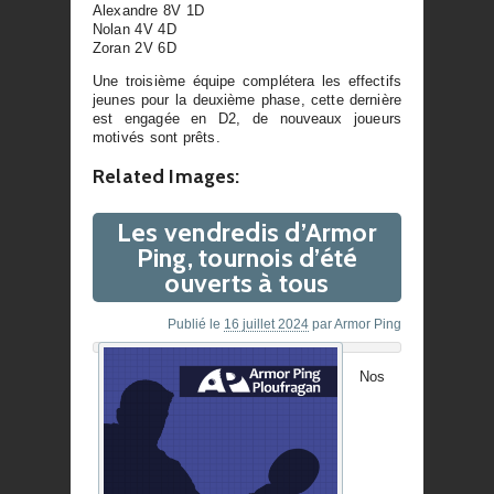
Alexandre 8V 1D
Nolan 4V 4D
Zoran 2V 6D
Une troisième équipe complétera les effectifs
jeunes pour la deuxième phase, cette dernière
est engagée en D2, de nouveaux joueurs
motivés sont prêts.
Related Images:
Les vendredis d’Armor
Ping, tournois d’été
ouverts à tous
Publié le
16 juillet 2024
par
Armor Ping
Nos