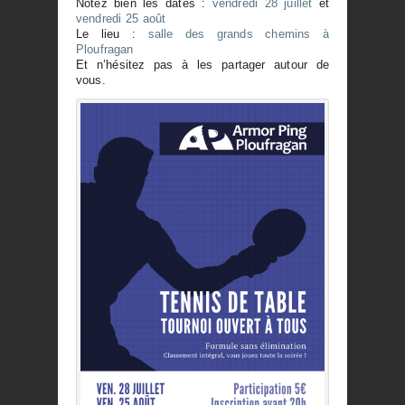
Notez bien les dates :
vendredi 28 juillet
et
vendredi 25 août
Le lieu :
salle des grands chemins à
Ploufragan
Et n’hésitez pas à les partager autour de
vous.