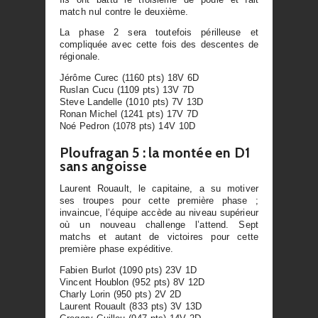
match nul contre le deuxième.
La phase 2 sera toutefois périlleuse et
compliquée avec cette fois des descentes de
régionale.
Jérôme Curec (1160 pts) 18V 6D
Ruslan Cucu (1109 pts) 13V 7D
Steve Landelle (1010 pts) 7V 13D
Ronan Michel (1241 pts) 17V 7D
Noé Pedron (1078 pts) 14V 10D
Ploufragan 5 : la montée en D1
sans angoisse
Laurent Rouault, le capitaine, a su motiver
ses troupes pour cette première phase ;
invaincue, l’équipe accède au niveau supérieur
où un nouveau challenge l’attend. Sept
matchs et autant de victoires pour cette
première phase expéditive.
Fabien Burlot (1090 pts) 23V 1D
Vincent Houblon (952 pts) 8V 12D
Charly Lorin (950 pts) 2V 2D
Laurent Rouault (833 pts) 3V 13D