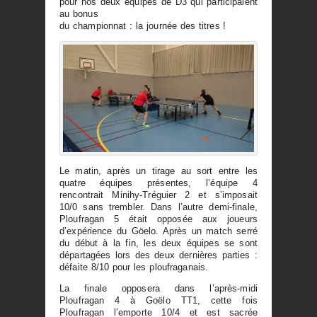
pour nos deux équipes de D3 qui participaient
au bonus
du championnat : la journée des titres !
Le matin, après un tirage au sort entre les
quatre équipes présentes, l’équipe 4
rencontrait Minihy-Tréguier 2 et s’imposait
10/0 sans trembler. Dans l’autre demi-finale,
Ploufragan 5 était opposée aux joueurs
d’expérience du Göelo. Après un match serré
du début à la fin, les deux équipes se sont
départagées lors des deux dernières parties :
défaite 8/10 pour les ploufraganais.
La finale opposera dans l’après-midi
Ploufragan 4 à Goëlo TT1, cette fois
Ploufragan l’emporte 10/4 et est sacrée