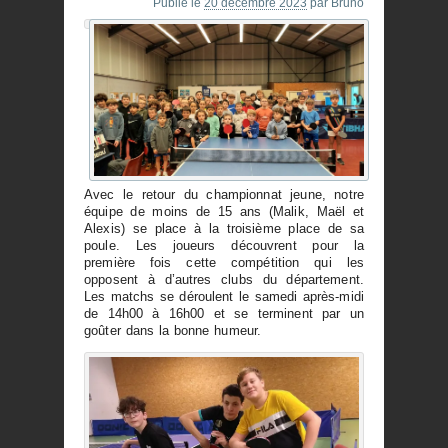
Publié le
20 décembre 2023
par
Bruno
Avec le retour du championnat jeune, notre
équipe de moins de 15 ans (Malik, Maël et
Alexis) se place à la troisième place de sa
poule. Les joueurs découvrent pour la
première fois cette compétition qui les
opposent à d’autres clubs du département.
Les matchs se déroulent le samedi après-midi
de 14h00 à 16h00 et se terminent par un
goûter dans la bonne humeur.