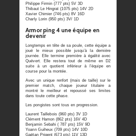
Philippe Firmin (777 pts) 5V 3D
Thibaut Le Hingrat (1075 pts) 14V 2D
Xavier Chimier (746 pts) 8V 16D
Charly Lorin (950 pts) 3V/ 1D
Armor ping 4 une équipe en
devenir
Longtemps en tête de sa poule, cette équipe a
joué le mieux possible jusqu’à la dernière
journée. Elle termine première à égalité avec
Quévert. Elle restera tout de même en D2
suite à un quotient inférieur à l’équipe en
course pour la montée.
Avec un unique renfort (mais de taille) sur le
premier match, chaque joueur titulaire a
montré le meilleur et repoussé ses limites
dans toute cette phase.
Les pongistes sont tous en progression.
Laurent Taillebois (960 pts) 3V 1D
Clément Hamon (862 pts) 16V 4D
Benjamin Sebahi ( 787 pts) 15V 9D
Yoann Guiheux (709 pts) 14V 10D
Gaëtan Prigent (673 pts) 11V 13D