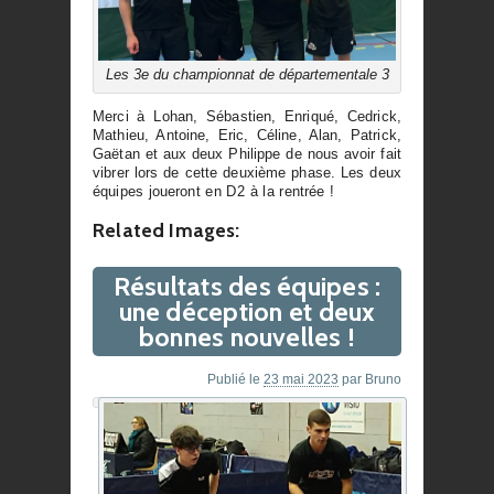
Les 3e du championnat de départementale 3
Merci à Lohan, Sébastien, Enriqué, Cedrick,
Mathieu, Antoine, Eric, Céline, Alan, Patrick,
Gaëtan et aux deux Philippe de nous avoir fait
vibrer lors de cette deuxième phase. Les deux
équipes joueront en D2 à la rentrée !
Related Images:
Résultats des équipes :
une déception et deux
bonnes nouvelles !
Publié le
23 mai 2023
par
Bruno