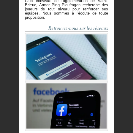
Club convivial de l'agglomération de Saint-
Brieuc, Armor Ping Ploufragan recherche des
joueurs de tout niveau pour renforcer ses
équipes. Nous sommes à l'écoute de toute
proposition.
Retrouvez-nous sur les réseaux