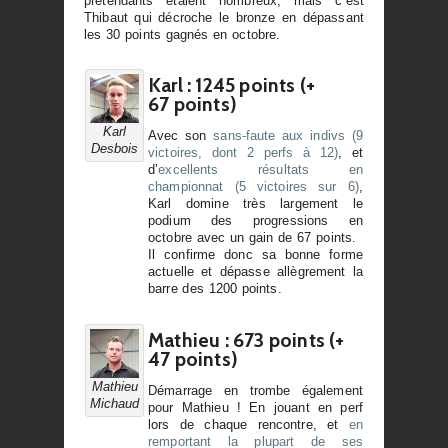
prétendants étaient nombreux, mais c’est
Thibaut qui décroche le bronze en dépassant
les 30 points gagnés en octobre.
Karl : 1245 points (+
67 points)
Karl
Avec son
sans-faute aux indivs (9
Desbois
victoires, dont 2 perfs à 12)
, et
d’
excellents résultats en
championnat (5 victoires sur 6)
,
Karl domine très largement le
podium des progressions en
octobre avec un gain de 67 points.
Il confirme donc sa bonne forme
actuelle et dépasse allègrement la
barre des 1200 points.
Mathieu : 673 points (+
47 points)
Mathieu
Démarrage en trombe également
Michaud
pour Mathieu ! En jouant en perf
lors de chaque rencontre, et
en
remportant la plupart de ses