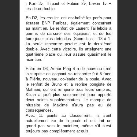
: Karl 3v, Thibaut et Fabien 2v, Erwan 1v +
les deux doubles
En D2, les requins ont enchaîné les perfs pour
écraser BNP Paribas, également concurrent
au maintien. Le renfort de Laurent Taillebois a
permis de rassurer ses équipiers, et de les
faire jouer plus détendus. Score final : 13 à 1.
La seule rencontre perdue est le deuxième
double. Avec cette victoire, ils atteignent une
quatrième place qui leur assure quasiment le
maintien.
Enfin en D3, Armor Ping 4 a de nouveau créé
la surprise en gagnant sa rencontre 9 à 5 face
à Plérin, nouveau co-leader de la poule. Avec
le renfort de Bruno et la reprise pongiste de
Mathieu, qui ont remporté tous leurs simples,
Kilian a joué plus sereinement pour apporté
deux points supplémentaires. Le manque de
réussite de Maxime n’aura pas eu de
conséquences.
Avec 11 points au classement, ils sont
actuellement 5e de la poule et ont fait un
grand pas vers le maintien, même s’il n’est
toujours pas complètement acquis.