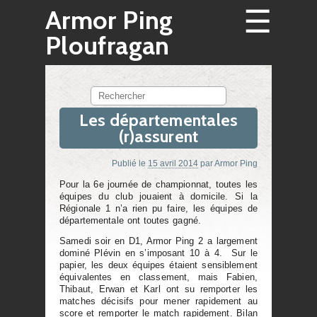
☰
Armor Ping
Ploufragan
Rechercher
Les départementales
(r)assurent
Publié le
15 avril 2014
par
Armor Ping
Pour la 6e journée de championnat, toutes les
équipes du club jouaient à domicile. Si la
Régionale 1 n’a rien pu faire, les équipes de
départementale ont toutes gagné.
Samedi soir en D1, Armor Ping 2 a largement
dominé Plévin en s’imposant 10 à 4. Sur le
papier, les deux équipes étaient sensiblement
équivalentes en classement, mais Fabien,
Thibaut, Erwan et Karl ont su remporter les
matches décisifs pour mener rapidement au
score et remporter le match rapidement. Bilan