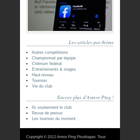
Les articles par thème
Autres compétitions
Championnat par équipe
Critérium fédéral
Entraînements & stages
Haut-niveau
Tournois
Vie du club
Encore plus d’Armor Ping !
Ils soutiennent le club
Revue de presse
Les tournois du moment
Copyright © 2012 Armor Ping Ploufragan. Tous