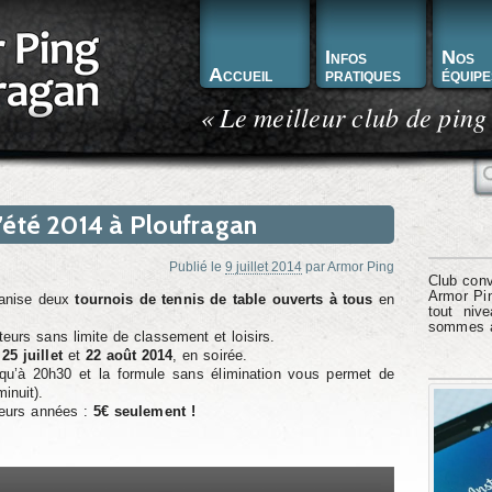
Infos
Nos
Accueil
pratiques
équipe
« Le meilleur club de ping
R
’été 2014 à Ploufragan
Publié le
9 juillet 2014
par
Armor Ping
Club conv
Armor Pin
anise deux
tournois de tennis de table
ouverts à tous
en
tout niv
sommes à 
eurs sans limite de classement et loisirs.
25 juillet
et
22 août 2014
, en soirée.
usqu’à 20h30 et la formule sans élimination vous permet de
inuit).
ieurs années :
5€ seulement !