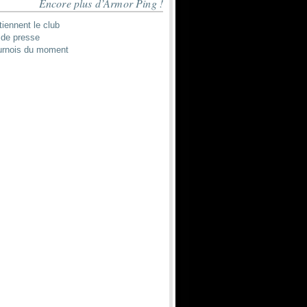
Encore plus d’Armor Ping !
tiennent le club
de presse
urnois du moment