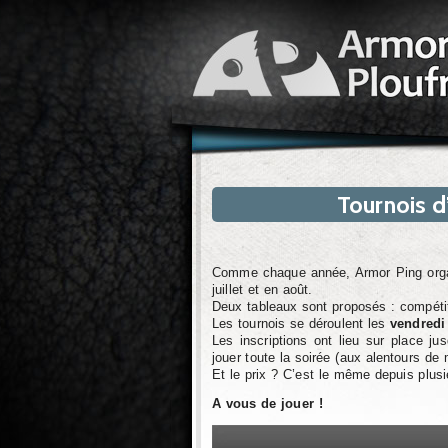
Tournois d
Comme chaque année, Armor Ping org
juillet et en août.
Deux tableaux sont proposés : compétit
Les tournois se déroulent les
vendredi 
Les inscriptions ont lieu sur place j
jouer toute la soirée (aux alentours de m
Et le prix ? C’est le même depuis plus
A vous de jouer !