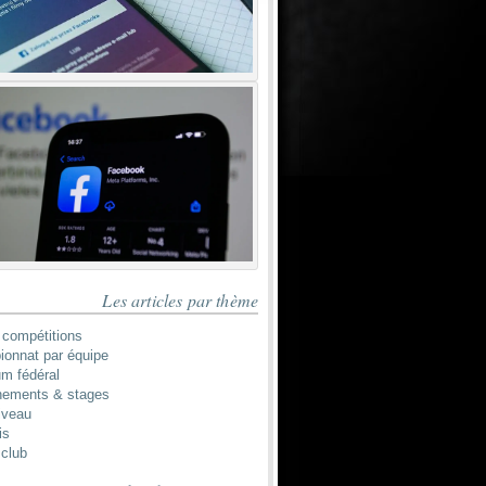
Les articles par thème
 compétitions
onnat par équipe
um fédéral
nements & stages
iveau
is
 club