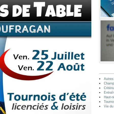
Autres
Champi
Critéri
Entraî
Haut-n
Tourno
Vie du