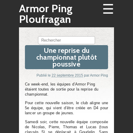
☰
Armor Ping
Ploufragan
Rechercher
Une reprise du
championnat plutôt
poussive
Publié le
22 septembre 2015
par
Armor Ping
Ce week-end, les équipes d’Armor Ping
étaient toutes de sortie pour la reprise du
championnat.
Pour cette nouvelle saison, le club aligne une
5e équipe, qui vient d’être créée en D4 pour
lancer un groupe de jeunes.
Samedi soir, cette nouvelle équipe composée
de Nicolas, Pierre, Thomas et Lucas (tous
classés 5) se déplaçait à Goudelin. Sans