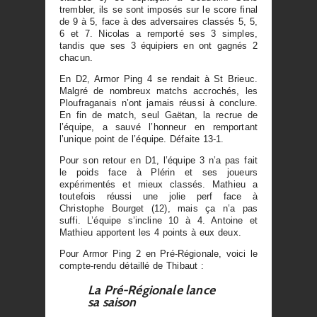
trembler, ils se sont imposés sur le score final
de 9 à 5, face à des adversaires classés 5, 5,
6 et 7. Nicolas a remporté ses 3 simples,
tandis que ses 3 équipiers en ont gagnés 2
chacun.
En D2, Armor Ping 4 se rendait à St Brieuc.
Malgré de nombreux matchs accrochés, les
Ploufraganais n’ont jamais réussi à conclure.
En fin de match, seul Gaëtan, la recrue de
l’équipe, a sauvé l’honneur en remportant
l’unique point de l’équipe. Défaite 13-1.
Pour son retour en D1, l’équipe 3 n’a pas fait
le poids face à Plérin et ses joueurs
expérimentés et mieux classés. Mathieu a
toutefois réussi une jolie perf face à
Christophe Bourget (12), mais ça n’a pas
suffi. L’équipe s’incline 10 à 4. Antoine et
Mathieu apportent les 4 points à eux deux.
Pour Armor Ping 2 en Pré-Régionale, voici le
compte-rendu détaillé de Thibaut :
La Pré-Régionale lance
sa saison