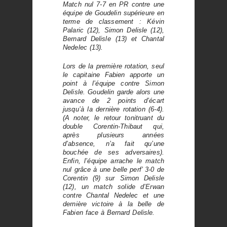
Match nul 7-7 en PR contre une
équipe de Goudelin supérieure en
terme de classement : Kévin
Palaric (12), Simon Delisle (12),
Bernard Delisle (13) et Chantal
Nedelec (13).
Lors de la première rotation, seul
le capitaine Fabien apporte un
point à l’équipe contre Simon
Delisle. Goudelin garde alors une
avance de 2 points d’écart
jusqu’à la dernière rotation (6-4).
(A noter, le retour tonitruant du
double Corentin-Thibaut qui,
après plusieurs années
d’absence, n’a fait qu’une
bouchée de ses adversaires).
Enfin, l’équipe arrache le match
nul grâce à une belle perf’ 3-0 de
Corentin (9) sur Simon Delisle
(12), un match solide d’Erwan
contre Chantal Nedelec et une
dernière victoire à la belle de
Fabien face à Bernard Delisle.