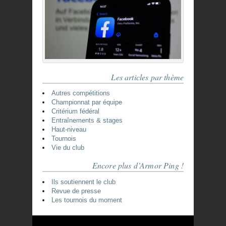
Les articles par thème
Autres compétitions
Championnat par équipe
Critérium fédéral
Entraînements & stages
Haut-niveau
Tournois
Vie du club
Encore plus d’Armor Ping !
Ils soutiennent le club
Revue de presse
Les tournois du moment