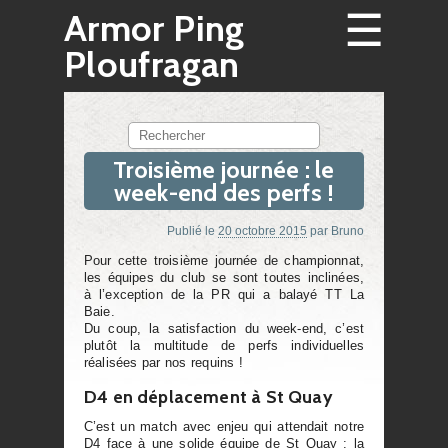
☰
Armor Ping
Ploufragan
Rechercher
Troisième journée : le
week-end des perfs !
Publié le
20 octobre 2015
par
Bruno
Pour cette troisième journée de championnat,
les équipes du club se sont toutes inclinées,
à l’exception de la PR qui a balayé TT La
Baie.
Du coup, la satisfaction du week-end, c’est
plutôt la multitude de perfs individuelles
réalisées par nos requins !
D4 en déplacement à St Quay
C’est un match avec enjeu qui attendait notre
D4 face à une solide équipe de St Quay : la