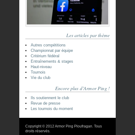
Les articles par thème
Autres compétitions
Championnat par équipe
Critérium fédéral
Entraînements & stages
Haut-niveau
Tournois
Vie du club
Encore plus d’Armor Ping !
Ils soutiennent le club
Revue de presse
Les tournois du moment
Copyright © 2012 Armor Ping Ploufragan. Tous
droits réservés.