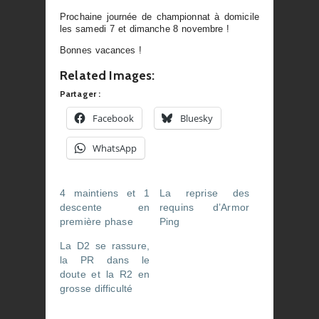
Prochaine journée de championnat à domicile
les samedi 7 et dimanche 8 novembre !
Bonnes vacances !
Related Images:
Partager :
Facebook
Bluesky
WhatsApp
4 maintiens et 1
La reprise des
descente en
requins d’Armor
première phase
Ping
La D2 se rassure,
la PR dans le
doute et la R2 en
grosse difficulté