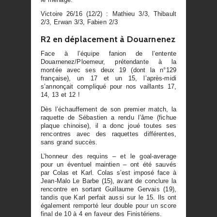
Victoire 26/16 (12/2) : Mathieu 3/3, Thibault
2/3, Erwan 3/3, Fabien 2/3
R2 en déplacement à Douarnenez
Face à l’équipe fanion de l’entente
Douarnenez/Ploemeur, prétendante à la
montée avec ses deux 19 (dont la n°129
française), un 17 et un 15, l’après-midi
s’annonçait compliqué pour nos vaillants 17,
14, 13 et 12 !
Dès l’échauffement de son premier match, la
raquette de Sébastien a rendu l’âme (fichue
plaque chinoise), il a donc joué toutes ses
rencontres avec des raquettes différentes,
sans grand succès.
L’honneur des requins – et le goal-average
pour un éventuel maintien – ont été sauvés
par Colas et Karl. Colas s’est imposé face à
Jean-Malo Le Barbe (15), avant de conclure la
rencontre en sortant Guillaume Gervais (19),
tandis que Karl perfait aussi sur le 15. Ils ont
également remporté leur double pour un score
final de 10 à 4 en faveur des Finistériens.