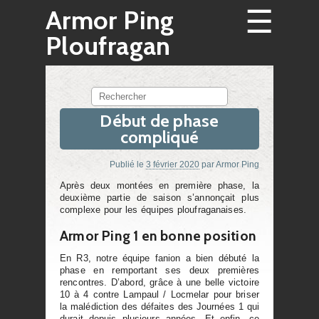
☰
Armor Ping
Ploufragan
Rechercher
Début de phase
compliqué
Publié le
3 février 2020
par
Armor Ping
Après deux montées en première phase, la
deuxième partie de saison s’annonçait plus
complexe pour les équipes ploufraganaises.
Armor Ping 1 en bonne position
En R3, notre équipe fanion a bien débuté la
phase en remportant ses deux premières
rencontres. D’abord, grâce à une belle victoire
10 à 4 contre Lampaul / Locmelar pour briser
la malédiction des défaites des Journées 1 qui
durait depuis plusieurs années. Et enfin, ce