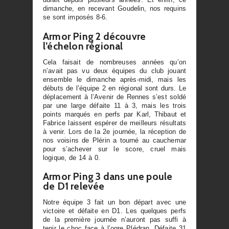
dimanche, en recevant Goudelin, nos requins
se sont imposés 8-6.
Armor Ping 2 découvre
l’échelon régional
Cela faisait de nombreuses années qu’on
n’avait pas vu deux équipes du club jouant
ensemble le dimanche après-midi, mais les
débuts de l’équipe 2 en régional sont durs. Le
déplacement à l’Avenir de Rennes s’est soldé
par une large défaite 11 à 3, mais les trois
points marqués en perfs par Karl, Thibaut et
Fabrice laissent espérer de meilleurs résultats
à venir. Lors de la 2e journée, la réception de
nos voisins de Plérin a tourné au cauchemar
pour s’achever sur le score, cruel mais
logique, de 14 à 0.
Armor Ping 3 dans une poule
de D1 relevée
Notre équipe 3 fait un bon départ avec une
victoire et défaite en D1. Les quelques perfs
de la première journée n’auront pas suffi à
tenir le choc face à l’ogre Plédran. Défaite 31