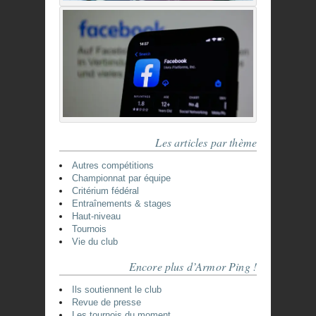
Les articles par thème
Autres compétitions
Championnat par équipe
Critérium fédéral
Entraînements & stages
Haut-niveau
Tournois
Vie du club
Encore plus d’Armor Ping !
Ils soutiennent le club
Revue de presse
Les tournois du moment