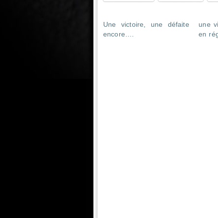
Une victoire, une défaite
une vi
encore….
en ré