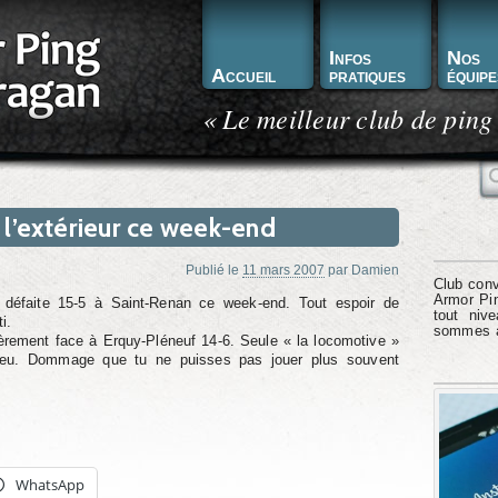
Infos
Nos
Accueil
pratiques
équipe
« Le meilleur club de ping
R
 l’extérieur ce week-end
Publié le
11 mars 2007
par
Damien
Club conv
Armor Pin
 2 défaite 15-5 à Saint-Renan ce week-end. Tout espoir de
tout niv
i.
sommes à 
èrement face à Erquy-Pléneuf 14-6. Seule « la locomotive »
 jeu. Dommage que tu ne puisses pas jouer plus souvent
WhatsApp