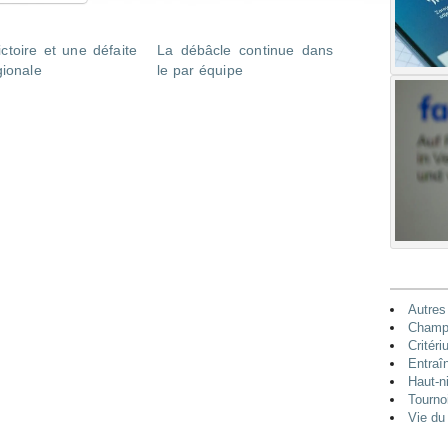
ctoire et une défaite
La débâcle continue dans
gionale
le par équipe
Autres
Champi
Critéri
Entraî
Haut-n
Tourno
Vie du