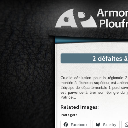
2 défaites à
Cruelle désilusion pour la régionale
montée à l’échelon supérieur est anéant
L’équipe de départementale 1 perd sév
est parvenue à tirer son épingle du
Patrice…
Related Images:
Partager :
Facebook
Bluesky