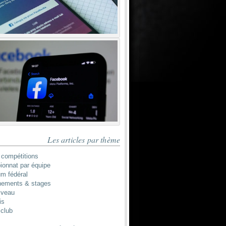
Les articles par thème
 compétitions
onnat par équipe
um fédéral
nements & stages
iveau
is
 club