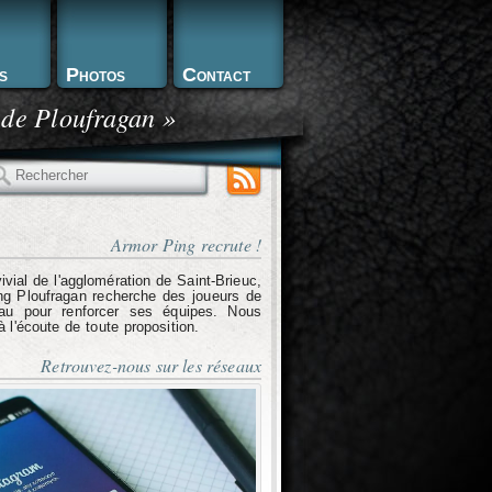
s
Photos
Contact
 de Ploufragan »
echercher
Armor Ping recrute !
ivial de l'agglomération de Saint-Brieuc,
g Ploufragan recherche des joueurs de
eau pour renforcer ses équipes. Nous
l'écoute de toute proposition.
Retrouvez-nous sur les réseaux