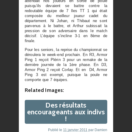
attendait nos joueurs en sortie de poule
puisqu’ils devaient se battre contre la
redoutable équipe de 7 Iles TT 1 qui était
composée du meilleur joueur cadet du
département. Ni Johan, ni Thibaut ne sont
parvenus à le battre, et Arthur subissait la
pression de son adversaire dans le match
décisif. L’équipe s’incline 3-1 en 8ème de
finale.
Pour les seniors, la reprise du championnat se
déroulera le week-end prochain. En R3, Armor
Ping 1 reçoit Plérin 3 pour un remake de la
dernière journée de la 1ère phase. En D3,
Armor Ping 2 reçoit Corlay. Et en D4, Armor
Ping 3 est exempt, puisque la poule ne
comporte que 7 équipes.
Related Images:
Des résultats
encourageants aux indivs
!
Publié le
11 janvier 2011
par
Damien