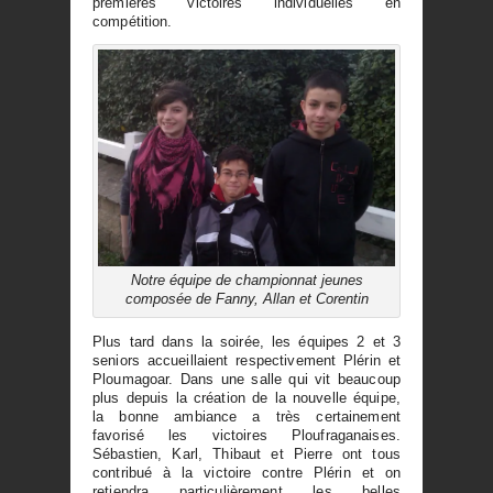
premières victoires individuelles en
compétition.
Notre équipe de championnat jeunes
composée de Fanny, Allan et Corentin
Plus tard dans la soirée, les équipes 2 et 3
seniors accueillaient respectivement Plérin et
Ploumagoar. Dans une salle qui vit beaucoup
plus depuis la création de la nouvelle équipe,
la bonne ambiance a très certainement
favorisé les victoires Ploufraganaises.
Sébastien, Karl, Thibaut et Pierre ont tous
contribué à la victoire contre Plérin et on
retiendra particulièrement les belles