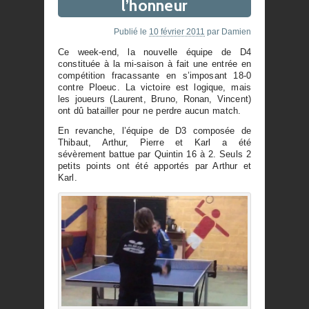
l’honneur
Publié le
10 février 2011
par
Damien
Ce week-end, la nouvelle équipe de D4
constituée à la mi-saison à fait une entrée en
compétition fracassante en s’imposant 18-0
contre Ploeuc. La victoire est logique, mais
les joueurs (Laurent, Bruno, Ronan, Vincent)
ont dû batailler pour ne perdre aucun match.
En revanche, l’équipe de D3 composée de
Thibaut, Arthur, Pierre et Karl a été
sévèrement battue par Quintin 16 à 2. Seuls 2
petits points ont été apportés par Arthur et
Karl.