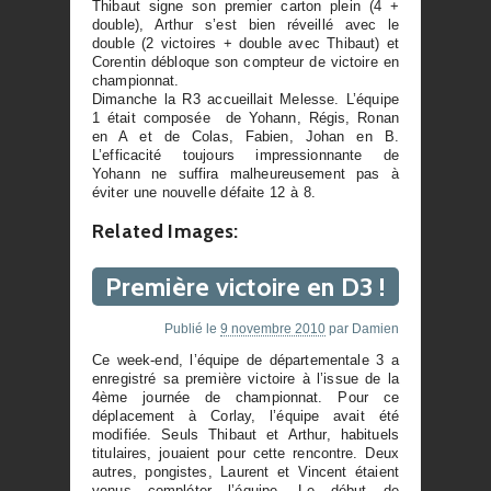
Thibaut signe son premier carton plein (4 +
double), Arthur s’est bien réveillé avec le
double (2 victoires + double avec Thibaut) et
Corentin débloque son compteur de victoire en
championnat.
Dimanche la R3 accueillait Melesse. L’équipe
1 était composée de Yohann, Régis, Ronan
en A et de Colas, Fabien, Johan en B.
L’efficacité toujours impressionnante de
Yohann ne suffira malheureusement pas à
éviter une nouvelle défaite 12 à 8.
Related Images:
Première victoire en D3 !
Publié le
9 novembre 2010
par
Damien
Ce week-end, l’équipe de départementale 3 a
enregistré sa première victoire à l’issue de la
4ème journée de championnat. Pour ce
déplacement à Corlay, l’équipe avait été
modifiée. Seuls Thibaut et Arthur, habituels
titulaires, jouaient pour cette rencontre. Deux
autres, pongistes, Laurent et Vincent étaient
venus compléter l’équipe. Le début de