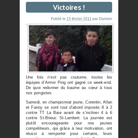
Victoires !
Publié le
15 février 2011
par
Damien
Une fois n’est pas coutume, toutes les
équipes d’Armor Ping ont gagné ce week-end.
De quoi redonner du baume au cœur à tous
nos pongistes.
Samedi, en championnat jeune, Corentin, Allan
et Fanny se sont tout d’abord imposés 8 à 2
contre TT La Baie avant de s’incliner 4 à 6
contre St-Brieuc St-Lambert. La journée est
plutôt encourageante pour nos jeunes
compétiteurs, qui grâce à leur motivation, ont
réussi à remporter pour certains, leurs