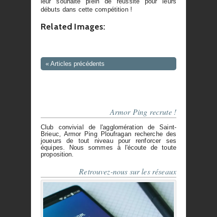
leur souhaite plein de réussite pour leurs
débuts dans cette compétition !
Related Images:
Navigation
« Articles précédents
dans
les
articles
Armor Ping recrute !
Club convivial de l'agglomération de Saint-
Brieuc, Armor Ping Ploufragan recherche des
joueurs de tout niveau pour renforcer ses
équipes. Nous sommes à l'écoute de toute
proposition.
Retrouvez-nous sur les réseaux