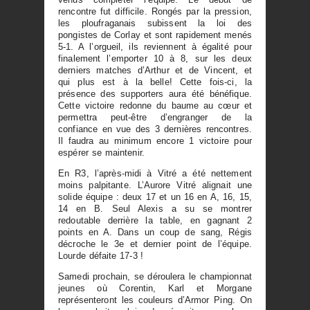
rencontre fut difficile. Rongés par la pression,
les ploufraganais subissent la loi des
pongistes de Corlay et sont rapidement menés
5-1. A l’orgueil, ils reviennent à égalité pour
finalement l’emporter 10 à 8, sur les deux
derniers matches d’Arthur et de Vincent, et
qui plus est à la belle! Cette fois-ci, la
présence des supporters aura été bénéfique.
Cette victoire redonne du baume au cœur et
permettra peut-être d’engranger de la
confiance en vue des 3 dernières rencontres.
Il faudra au minimum encore 1 victoire pour
espérer se maintenir.
En R3, l’après-midi à Vitré a été nettement
moins palpitante. L’Aurore Vitré alignait une
solide équipe : deux 17 et un 16 en A, 16, 15,
14 en B. Seul Alexis a su se montrer
redoutable derrière la table, en gagnant 2
points en A. Dans un coup de sang, Régis
décroche le 3e et dernier point de l’équipe.
Lourde défaite 17-3 !
Samedi prochain, se déroulera le championnat
jeunes où Corentin, Karl et Morgane
représenteront les couleurs d’Armor Ping. On