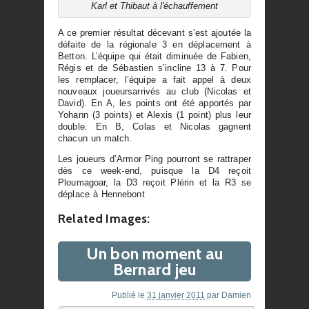
Karl et Thibaut à l'échauffement
A ce premier résultat décevant s’est ajoutée la
défaite de la régionale 3 en déplacement à
Betton. L’équipe qui était diminuée de Fabien,
Régis et de Sébastien s’incline 13 à 7. Pour
les remplacer, l’équipe a fait appel à deux
nouveaux joueursarrivés au club (Nicolas et
David). En A, les points ont été apportés par
Yohann (3 points) et Alexis (1 point) plus leur
double. En B, Colas et Nicolas gagnent
chacun un match.
Les joueurs d’Armor Ping pourront se rattraper
dès ce week-end, puisque la D4 reçoit
Ploumagoar, la D3 reçoit Plérin et la R3 se
déplace à Hennebont
Related Images:
Un bon moment au
Bernard jeu
Publié le
31 janvier 2011
par
Damien