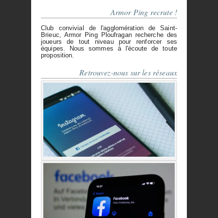
Armor Ping recrute !
Club convivial de l'agglomération de Saint-
Brieuc, Armor Ping Ploufragan recherche des
joueurs de tout niveau pour renforcer ses
équipes. Nous sommes à l'écoute de toute
proposition.
Retrouvez-nous sur les réseaux