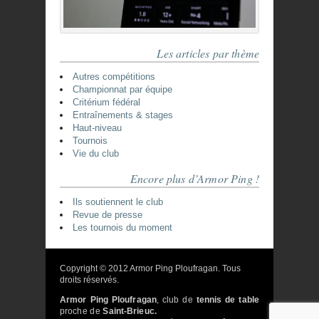
Les articles par thème
Autres compétitions
Championnat par équipe
Critérium fédéral
Entraînements & stages
Haut-niveau
Tournois
Vie du club
Encore plus d’Armor Ping !
Ils soutiennent le club
Revue de presse
Les tournois du moment
Copyright © 2012 Armor Ping Ploufragan. Tous
droits réservés.
Armor Ping Ploufragan
, club de
tennis de table
proche de
Saint-Brieuc.