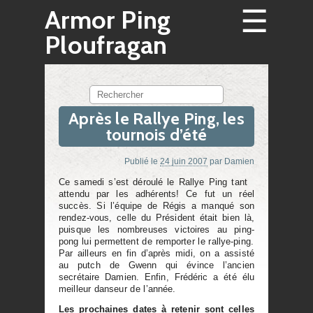
☰
Armor Ping
Ploufragan
Rechercher
Après le Rallye Ping, les
tournois d’été
Publié le
24 juin 2007
par
Damien
Ce samedi s’est déroulé le Rallye Ping tant
attendu par les adhérents! Ce fut un réel
succès. Si l’équipe de Régis a manqué son
rendez-vous, celle du Président était bien là,
puisque les nombreuses victoires au ping-
pong lui permettent de remporter le rallye-ping.
Par ailleurs en fin d’après midi, on a assisté
au putch de Gwenn qui évince l’ancien
secrétaire Damien. Enfin, Frédéric a été élu
meilleur danseur de l’année.
Les prochaines dates à retenir sont celles