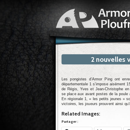
2 nouvelles v
Les pongistes d’Armor Ping ont enreg
départementale 1 s’impose aisément 15
de Régis, Yves et Jean-Christophe en 
se place aux avant postes de la poule 
En régionale 1, « les petits jeunes » s
victoires, les joueurs prouvent ainsi qu’
Related Images:
Partager :