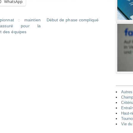
WhatsApp
pionnat : maintien
Début de phase compliqué
i-assuré pour la
rt des équipes
Autres
Champi
Critéri
Entraî
Haut-n
Tourno
Vie du