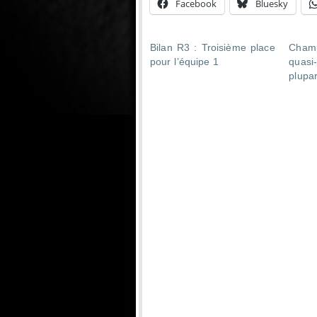
Facebook
Bluesky
Bilan R3 : Troisième place
Cham
pour l’équipe 1
quas
plupa