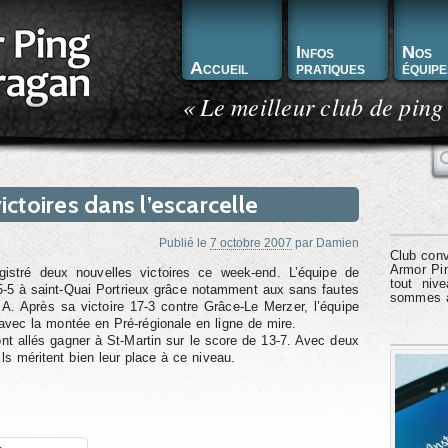
Infos
Nos
Accueil
pratiques
équipe
« Le meilleur club de ping
R
ictoires dans l’escarcelle
Publié le
7 octobre 2007
par
Damien
Club conv
Armor Pin
istré deux nouvelles victoires ce week-end. L’équipe de
tout niv
-5 à saint-Quai Portrieux grâce notamment aux sans fautes
sommes à 
A. Après sa victoire 17-3 contre Grâce-Le Merzer, l’équipe
avec la montée en Pré-régionale en ligne de mire.
ont allés gagner à St-Martin sur le score de 13-7. Avec deux
ils méritent bien leur place à ce niveau.