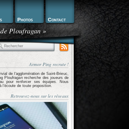
s
Photos
Contact
 de Ploufragan »
echercher
Armor Ping recrute !
ivial de l'agglomération de Saint-Brieuc,
g Ploufragan recherche des joueurs de
eau pour renforcer ses équipes. Nous
l'écoute de toute proposition.
Retrouvez-nous sur les réseaux