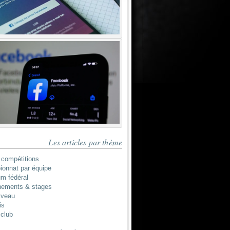
Les articles par thème
 compétitions
onnat par équipe
um fédéral
nements & stages
iveau
is
 club