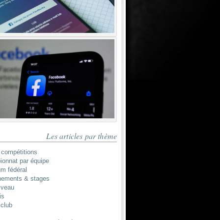
Les articles par thème
 compétitions
onnat par équipe
um fédéral
nements & stages
iveau
is
 club