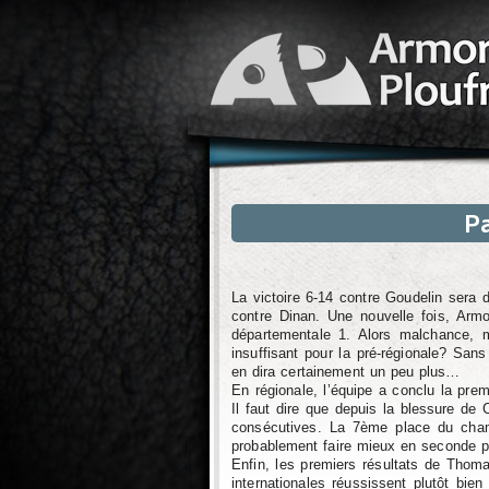
Pa
La victoire 6-14 contre Goudelin sera
contre Dinan. Une nouvelle fois, Arm
départementale 1. Alors malchance, m
insuffisant pour la pré-régionale? San
en dira certainement un peu plus…
En régionale, l’équipe a conclu la pre
Il faut dire que depuis la blessure de 
consécutives. La 7ème place du champ
probablement faire mieux en seconde ph
Enfin, les premiers résultats de Thom
internationales réussissent plutôt bien 