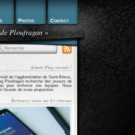
s
Photos
Contact
 de Ploufragan »
echercher
Armor Ping recrute !
ivial de l'agglomération de Saint-Brieuc,
g Ploufragan recherche des joueurs de
eau pour renforcer ses équipes. Nous
l'écoute de toute proposition.
Retrouvez-nous sur les réseaux