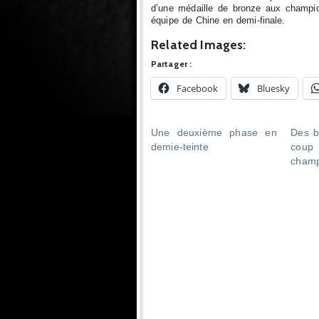
d’une médaille de bronze aux champio
équipe de Chine en demi-finale.
Related Images:
Partager :
Facebook
Bluesky
Une deuxième phase en
Des b
demie-teinte
cou
champ