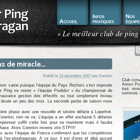
Infos
Nos
Accueil
pratiques
équipe
« Le meilleur club de ping
R
s de miracle…
Publié le
10 décembre 2007
par
Damien
Club conv
Armor Pin
 donc vaine puisque l’équipe du Pays Rochois s’est imposée
tout niv
or Ping va rester « l’équipe Poulidor » du championnat de
sommes à 
auvaise gestion des effectifs ou tout simplement niveau
s doute un peu des trois. La seconde partie de saison nous
mière phase avec une nouvelle et sévère défaite à Loperhet.
Corentin, rien ne va. L’équipe a en effet enchainé 5 défaites
ionnat suffit cette fois pour se maintenir mais il faudra
ase. Alors Corentin reviens vite STP!!!!
as avec l’équipe de France confirment que les compétitions
à l’ex-ploufraganais. A ce jour, il est d’ores et déjà assuré