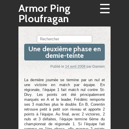
☰
Armor Ping
Ploufragan
Rechercher
Une deuxième phase en
demie-teinte
Publié le
14 avril 2008
par
Damien
La dernière journée se termine par un nul et
une victoire en match par équipe. En
régionale, l’équipe 1 fait match nul contre St-
Divy. Les points ont été principalement
marqués en A et le leader, Frédéric remporte
ses 3 matches plus le double. En B, Corentin
retrouve petit à petit son niveau et apporte 2
points à l’équipe. Au final, avec 2 victoires, 2
nuls et 3 défaites, l’équipe termine 6ème du
championnat de régionale 1. Si l’équipe fait
comme en 1ère phase, elle marque 2 points