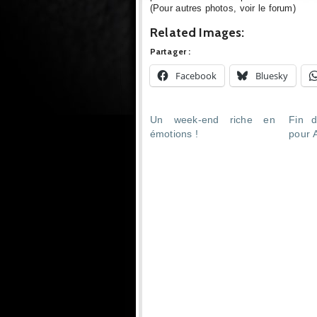
(Pour autres photos, voir le forum)
Related Images:
Partager :
Facebook
Bluesky
Un week-end riche en
Fin d
émotions !
pour 