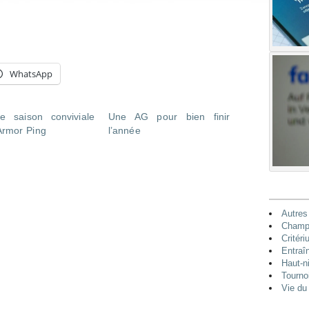
WhatsApp
e saison conviviale
Une AG pour bien finir
Armor Ping
l’année
Autres
Champi
Critéri
Entraî
Haut-n
Tourno
Vie du