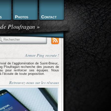
s
Photos
Contact
 de Ploufragan »
echercher
Armor Ping recrute !
ivial de l'agglomération de Saint-Brieuc,
g Ploufragan recherche des joueurs de
eau pour renforcer ses équipes. Nous
l'écoute de toute proposition.
Retrouvez-nous sur les réseaux