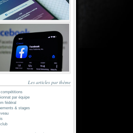
Les articles par thème
 compétitions
onnat par équipe
um fédéral
nements & stages
iveau
is
 club