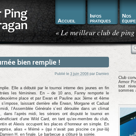
Infos
Nos
Accueil
pratiques
équipe
« Le meilleur club de ping
R
rnée bien remplie !
Publié le
3 juin 2008
par
Damien
Club conv
Armor Pin
tout niv
plie. Elle a débuté par le tournoi interne des jeunes en fin
sommes à 
strées les féminines. En – de 10 ans, Fanny remporte le
 la deuxième place et par Ewan et Pauline aux 3ème et 4ème
s’impose, laissant derrière elle Erwan, Morgane et Cadual
 midi, l’Assemblée Générale s’est déroulée dans un climat
s, dans l’après midi, les séniors ont disputé le tournoi en
énéficiant d’une Wild Card, en tant qu’ex-membre du club,
ntin et Alexis occupent les places d’honneur en simple. En
urprise, alias « Mémé » (qui n’avait pas piscine ce jour-là)
 Damien H. en finale. Le barbecue a clôturé la soirée.