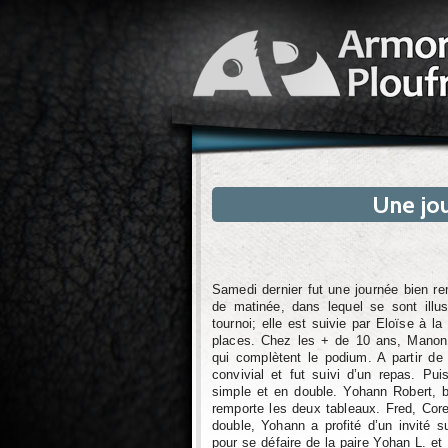
Une jou
Samedi dernier fut une journée bien rem
de matinée, dans lequel se sont illu
tournoi; elle est suivie par Eloïse à
places. Chez les + de 10 ans, Manon 
qui complètent le podium. A partir de
convivial et fut suivi d’un repas. Pui
simple et en double. Yohann Robert, b
remporte les deux tableaux. Fred, Core
double, Yohann a profité d’un invité s
pour se défaire de la paire Yohan L. et