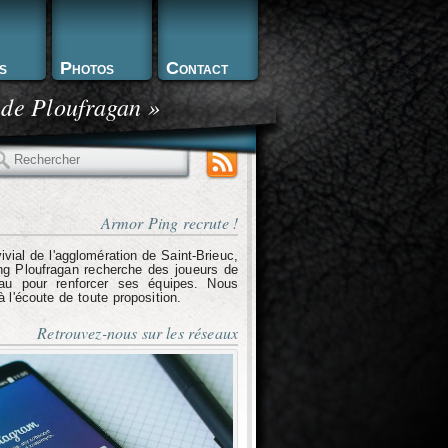
s
Photos
Contact
 de Ploufragan »
echercher
Armor Ping recrute !
ivial de l'agglomération de Saint-Brieuc,
g Ploufragan recherche des joueurs de
eau pour renforcer ses équipes. Nous
l'écoute de toute proposition.
Retrouvez-nous sur les réseaux