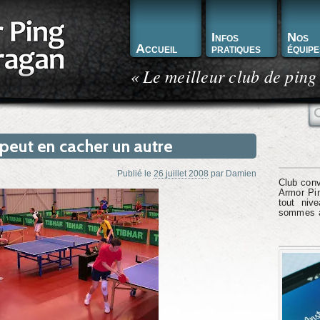
Infos
Nos
Accueil
pratiques
équipe
« Le meilleur club de ping
R
peut en cacher un autre
Publié le
26 juillet 2008
par
Damien
Club conv
Armor Pin
tout niv
sommes à 