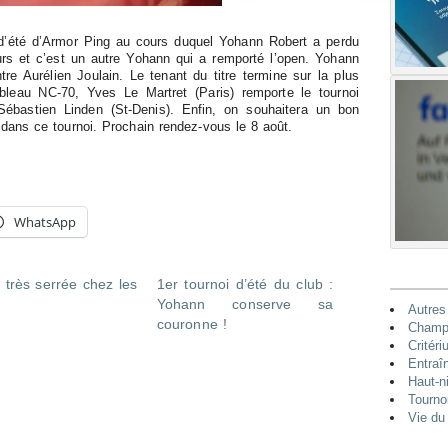
 d’été d’Armor Ping au cours duquel Yohann Robert a perdu
urs et c’est un autre Yohann qui a remporté l’open. Yohann
tre Aurélien Joulain. Le tenant du titre termine sur la plus
leau NC-70, Yves Le Martret (Paris) remporte le tournoi
ébastien Linden (St-Denis). Enfin, on souhaitera un bon
 dans ce tournoi. Prochain rendez-vous le 8 août.
WhatsApp
 très serrée chez les
1er tournoi d’été du club :
Yohann conserve sa
Autres
couronne !
Champi
Critéri
Entraî
Haut-n
Tourno
Vie du