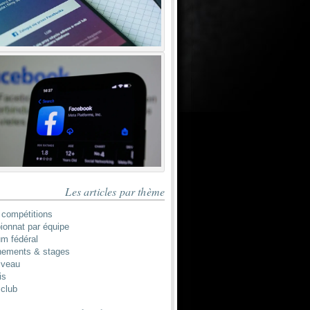
Les articles par thème
 compétitions
onnat par équipe
um fédéral
nements & stages
iveau
is
 club