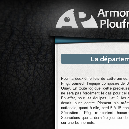
La départem
Pour la deuxième fois de cette année,
Ping. Samedi, l’équipe composée de Br
Quay. En toute logique, cette précieuse 
ne sera pas forcément le cas pour celle
En effet, pour les équipes 1 et 2, les 
devait jouer contre Plomeur n’a mê
nationale, quant à elle, perd 5 à 15 co
Sébastien et Régis remportent chacun u
Souhaitons que la dernière journée de
sur une bonne note.