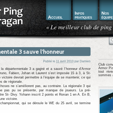
Infos
Nos
Accueil
pratiques
équipe
« Le meilleur club de ping
R
entale 3 sauve l’honneur
Publié le
11 avril 2010
par
Damien
Club conv
Armor Pin
 la départementale 3 a gagné et a sauvé l’honneur d’Armor
tout niv
uno, Fabien, Johan et Laurent s’est imposée 15 à 3, à St-
sommes à 
victoire devrait permettre à l’équipe de se maintenir, ce qui
s de régionale.
choses ne s’améliorent pas, au contraire. La régionale 3 qui
me pas pu se présente, par manque de joueurs. La pré-
ntre St- Divy. Yohann inscrit 2 points et Ronan 1 en A. En B,
ne victoire.
 championnat, qui se déroule le WE du 25 avril, se termine