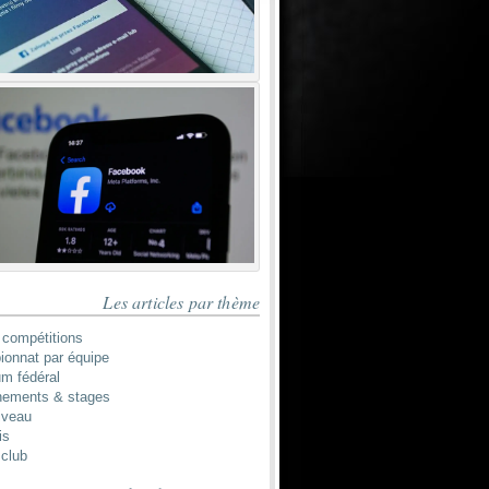
Les articles par thème
 compétitions
onnat par équipe
um fédéral
nements & stages
iveau
is
 club