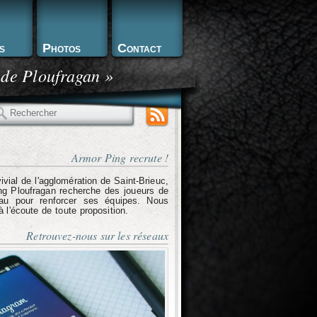
s
Photos
Contact
 de Ploufragan »
echercher
Armor Ping recrute !
ivial de l'agglomération de Saint-Brieuc,
g Ploufragan recherche des joueurs de
eau pour renforcer ses équipes. Nous
l'écoute de toute proposition.
Retrouvez-nous sur les réseaux