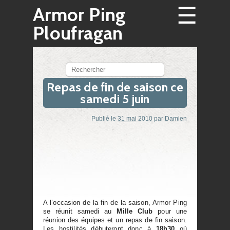
☰
Armor Ping
Ploufragan
Rechercher
Repas de fin de saison ce
samedi 5 juin
Publié le
31 mai 2010
par
Damien
A l’occasion de la fin de la saison, Armor Ping
se réunit samedi au
Mille Club
pour une
réunion des équipes et un repas de fin saison.
Les hostilités débuteront donc à
18h30
où