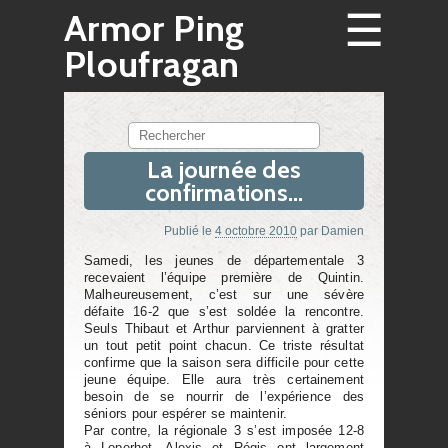
☰
Armor Ping
Ploufragan
Rechercher
La journée des
confirmations…
Publié le
4 octobre 2010
par
Damien
Samedi, les jeunes de départementale 3
recevaient l’équipe première de Quintin.
Malheureusement, c’est sur une sévère
défaite 16-2 que s’est soldée la rencontre.
Seuls Thibaut et Arthur parviennent à gratter
un tout petit point chacun. Ce triste résultat
confirme que la saison sera difficile pour cette
jeune équipe. Elle aura très certainement
besoin de se nourrir de l’expérience des
séniors pour espérer se maintenir.
Par contre, la régionale 3 s’est imposée 12-8
à Loperhet. Alexis et Régis ont largement