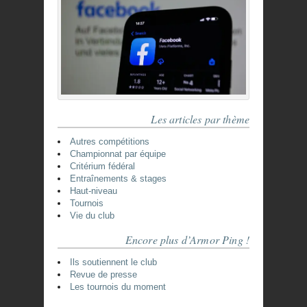
Les articles par thème
Autres compétitions
Championnat par équipe
Critérium fédéral
Entraînements & stages
Haut-niveau
Tournois
Vie du club
Encore plus d’Armor Ping !
Ils soutiennent le club
Revue de presse
Les tournois du moment