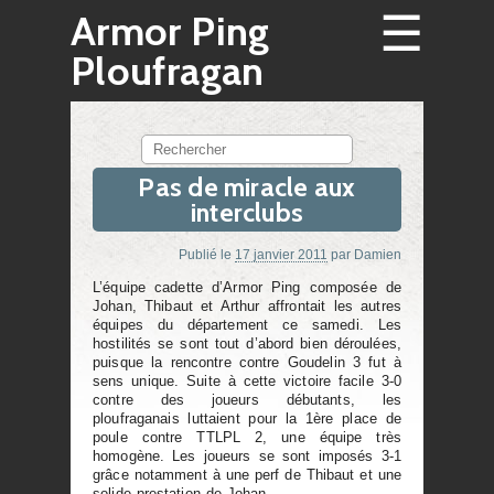
☰
Armor Ping
Ploufragan
Rechercher
Pas de miracle aux
interclubs
Publié le
17 janvier 2011
par
Damien
L’équipe cadette d’Armor Ping composée de
Johan, Thibaut et Arthur affrontait les autres
équipes du département ce samedi. Les
hostilités se sont tout d’abord bien déroulées,
puisque la rencontre contre Goudelin 3 fut à
sens unique. Suite à cette victoire facile 3-0
contre des joueurs débutants, les
ploufraganais luttaient pour la 1ère place de
poule contre TTLPL 2, une équipe très
homogène. Les joueurs se sont imposés 3-1
grâce notamment à une perf de Thibaut et une
solide prestation de Johan.