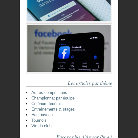
Les articles par thème
Autres compétitions
Championnat par équipe
Critérium fédéral
Entraînements & stages
Haut-niveau
Tournois
Vie du club
Encore plus d’Armor Ping !