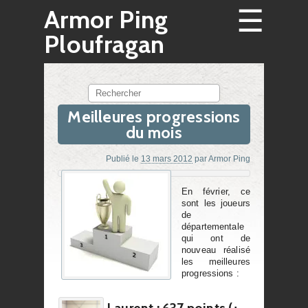
☰
Armor Ping
Ploufragan
Rechercher
Meilleures progressions
du mois
Publié le
13 mars 2012
par
Armor Ping
En février, ce
sont les joueurs
de
départementale
qui ont de
nouveau réalisé
les meilleures
progressions :