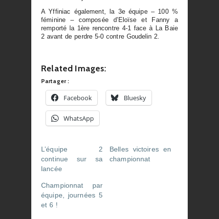
A Yffiniac également, la 3e équipe – 100 %
féminine – composée d’Eloïse et Fanny a
remporté la 1ère rencontre 4-1 face à La Baie
2 avant de perdre 5-0 contre Goudelin 2.
Related Images:
Partager :
Facebook
Bluesky
WhatsApp
L’équipe 2
Belles victoires en
continue sur sa
championnat
lancée
Championnat par
équipe, journées 5
et 6 !