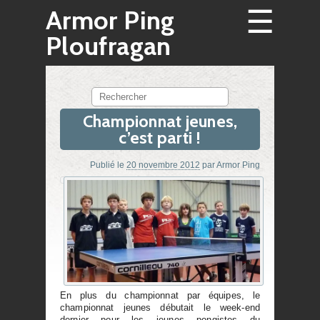
☰
Armor Ping
Ploufragan
Rechercher
Championnat jeunes,
c’est parti !
Publié le
20 novembre 2012
par
Armor Ping
En plus du championnat par équipes, le
championnat jeunes débutait le week-end
dernier pour les jeunes pongistes du