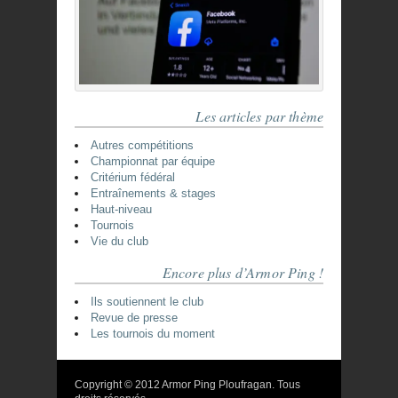
Les articles par thème
Autres compétitions
Championnat par équipe
Critérium fédéral
Entraînements & stages
Haut-niveau
Tournois
Vie du club
Encore plus d’Armor Ping !
Ils soutiennent le club
Revue de presse
Les tournois du moment
Copyright © 2012 Armor Ping Ploufragan. Tous