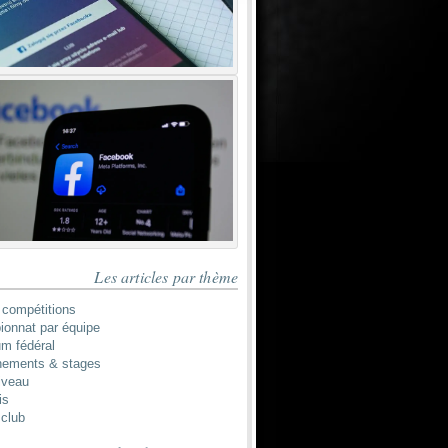
Les articles par thème
 compétitions
onnat par équipe
um fédéral
nements & stages
iveau
is
 club