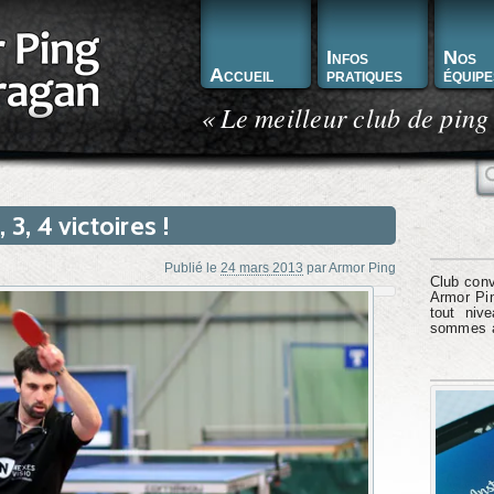
Infos
Nos
Accueil
pratiques
équipe
« Le meilleur club de ping
R
2, 3, 4 victoires !
Publié le
24 mars 2013
par
Armor Ping
Club conv
Armor Pin
tout niv
sommes à 