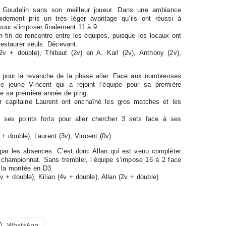
à Goudelin sans son meilleur joueur. Dans une ambiance
apidement pris un très léger avantage qu’ils ont réussi à
pour s’imposer finalement 11 à 9.
 fin de rencontre entre les équipes, puisque les locaux ont
 restaurer seuls. Décevant.
2v + double), Thibaut (2v) en A. Karl (2v), Anthony (2v),
 2 pour la revanche de la phase aller. Face aux nombreuses
e jeune Vincent qui a rejoint l’équipe pour sa première
de sa première année de ping.
r capitaine Laurent ont enchaîné les gros matches et les
 ses points forts pour aller chercher 3 sets face à ses
 + double), Laurent (3v), Vincent (0v)
 par les absences. C’est donc Allan qui est venu compléter
n championnat. Sans trembler, l’équipe s’impose 16 à 2 face
 la montée en D3.
v + double), Kilian (4v + double), Allan (2v + double)
WhatsApp