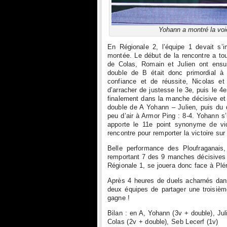
Yohann a montré la voie 
En Régionale 2, l’équipe 1 devait s’
montée. Le début de la rencontre a tou
de Colas, Romain et Julien ont ensui
double de B était donc primordial 
confiance et de réussite, Nicolas et
d’arracher de justesse le 3e, puis le 
finalement dans la manche décisive et a
double de A Yohann – Julien, puis du
peu d’air à Armor Ping : 8-4. Yohann 
apporte le 11e point synonyme de vict
rencontre pour remporter la victoire sur
Belle performance des Ploufraganais,
remportant 7 des 9 manches décisives j
Régionale 1, se jouera donc face à Plér
Après 4 heures de duels acharnés dans 
deux équipes de partager une troisiè
gagne !
Bilan : en A, Yohann (3v + double), Jul
Colas (2v + double), Seb Lecerf (1v)