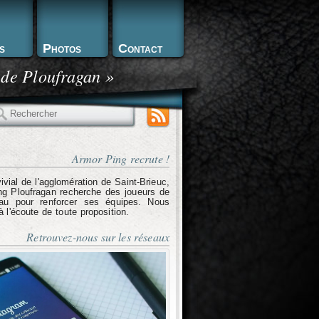
s
Photos
Contact
 de Ploufragan »
echercher
Armor Ping recrute !
ivial de l'agglomération de Saint-Brieuc,
g Ploufragan recherche des joueurs de
eau pour renforcer ses équipes. Nous
l'écoute de toute proposition.
Retrouvez-nous sur les réseaux