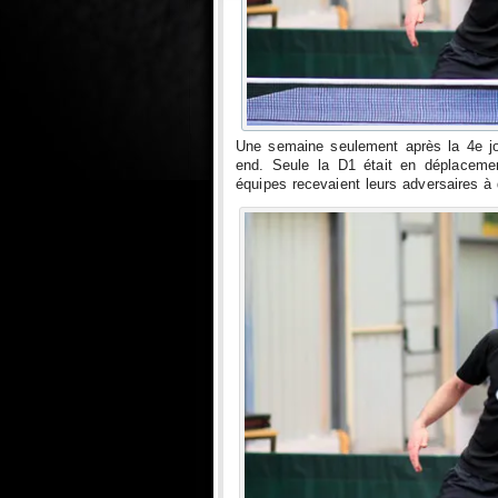
Une semaine seulement après la 4e jo
end. Seule la D1 était en déplacemen
équipes recevaient leurs adversaires à 