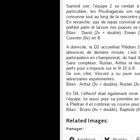
Samedi soir, l’équipe 2 se rendait 
particulière, les Ploufraganais ont r
conserver tout au long de la rencontre 
En revanche, pas de repas convivial en
préféré partir et laisser nos joueurs se
Bilan : David (2v + double), Erwan (
Corentin (0v) en B
A domicile, la D2 accueillait Plédran
absences de dernière minute, c’est l
participation en championnat, du haut 
Sans complexe, Ruslan, Arthur et leu
perfs pour s’imposer sur le fil 10 à 8.
De son côté, Vincent a su jouer sur
adversaires expérimentés.
Bilan : Arthur (3v + double), Ruslan (3v
En D4, l’effectif était également miné
l’équipe, lui aussi pour sa première e
à Plédran 4 et continue sa course pour
Bilan : Bruno (4v + double), Baptiste (4
Related Images:
Partager :
Facebook
Bluesky