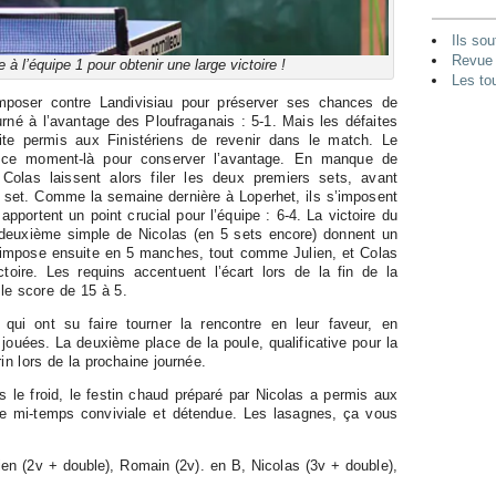
Ils sou
Revue 
à l’équipe 1 pour obtenir une large victoire !
Les to
imposer contre Landivisiau pour préserver ses chances de
rné à l’avantage des Ploufraganais : 5-1. Mais les défaites
te permis aux Finistériens de revenir dans le match. Le
à ce moment-là pour conserver l’avantage. En manque de
 Colas laissent alors filer les deux premiers sets, avant
4e set. Comme la semaine dernière à Loperhet, ils s’imposent
pportent un point crucial pour l’équipe : 6-4. La victoire du
 deuxième simple de Nicolas (en 5 sets encore) donnent un
s’impose ensuite en 5 manches, tout comme Julien, et Colas
oire. Les requins accentuent l’écart lors de la fin de la
 le score de 15 à 5.
 qui ont su faire tourner la rencontre en leur faveur, en
ouées. La deuxième place de la poule, qualificative pour la
in lors de la prochaine journée.
le froid, le festin chaud préparé par Nicolas a permis aux
me mi-temps conviviale et détendue. Les lasagnes, ça vous
ien (2v + double), Romain (2v). en B, Nicolas (3v + double),