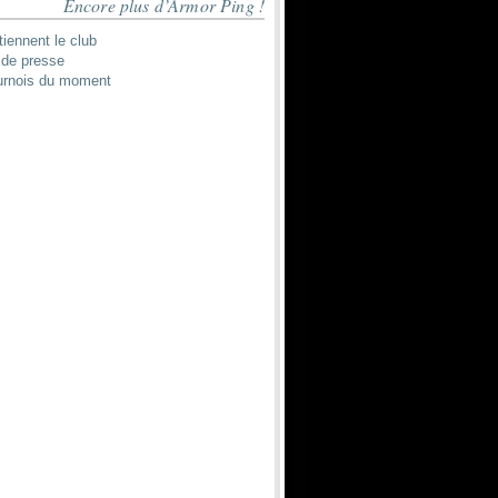
Encore plus d’Armor Ping !
tiennent le club
de presse
urnois du moment