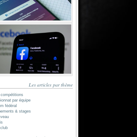
Les articles par thème
 compétitions
onnat par équipe
um fédéral
nements & stages
iveau
is
 club