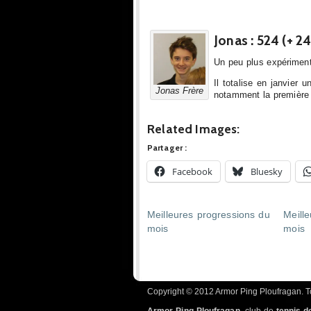
Jonas : 524 (+ 2
Un peu plus expérimenté
Il totalise en janvier 
Jonas Frère
notamment la première p
Related Images:
Partager :
Facebook
Bluesky
Meilleures progressions du
Meill
mois
mois
Copyright © 2012 Armor Ping Ploufragan. To