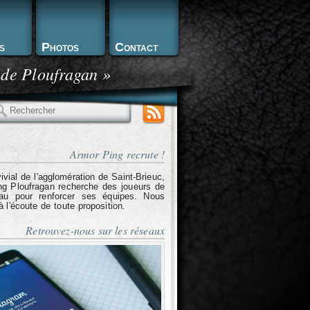
s
Photos
Contact
 de Ploufragan »
echercher
Armor Ping recrute !
ivial de l'agglomération de Saint-Brieuc,
g Ploufragan recherche des joueurs de
eau pour renforcer ses équipes. Nous
l'écoute de toute proposition.
Retrouvez-nous sur les réseaux