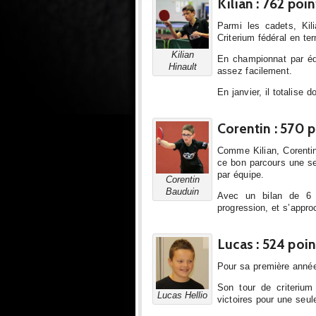
Kilian : 762 poin
Parmi les cadets, Kil
Criterium fédéral en te
Kilian
En championnat par équ
Hinault
assez facilement.
En janvier, il totalise 
Corentin : 570 p
Comme Kilian, Corentin 
ce bon parcours une s
par équipe.
Corentin
Bauduin
Avec un bilan de 6 vi
progression, et s’appro
Lucas : 524 poin
Pour sa première année
Son tour de criteriu
Lucas Hellio
victoires pour une seule