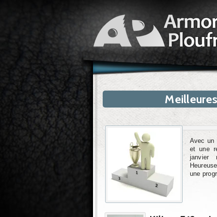
Meilleure
Avec un 3
et une r
janvier
Heureuse
une progr