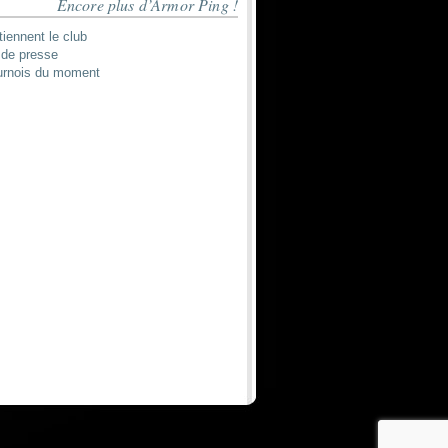
Encore plus d’Armor Ping !
tiennent le club
de presse
urnois du moment