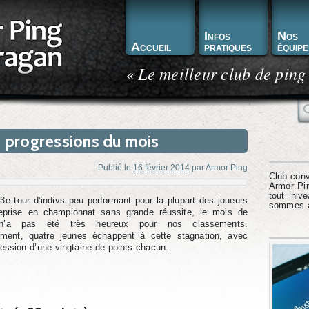
Infos
Nos
Accueil
pratiques
équipe
« Le meilleur club de ping
R
s progressions du mois
Publié le
16 février 2014
par
Armor Ping
Club conv
Armor Pin
tout niv
e tour d’indivs peu performant pour la plupart des joueurs
sommes à 
eprise en championnat sans grande réussite, le mois de
 n’a pas été très heureux pour nos classements.
ment, quatre jeunes échappent à cette stagnation, avec
ession d’une vingtaine de points chacun.