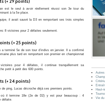
ts (+ 29 points)
ian est le seul à avoir réellement réussi son 3e tour du
rminant à la 5e place.
ipe, il avait sauvé la D3 en remportant ses trois simples
donc 8 victoires pour 2 défaites seulement.
oints (+ 25 points)
a terminé 5e de son tour d’indivs en janvier. Il a confirmé
emaine plus tard en remportant son premier en championnat
ctoires pour 4 défaites, il continue tranquillement sa
che petit à petit des 600 points.
Autres
Champi
ts (+ 24 points)
Critéri
Entraî
 de ping, Lucas décroche déjà ses premiers points.
Haut-n
Tourno
m où il termine 18e (2e de D2) y est pour beaucoup : 4
Vie du
 défaite.