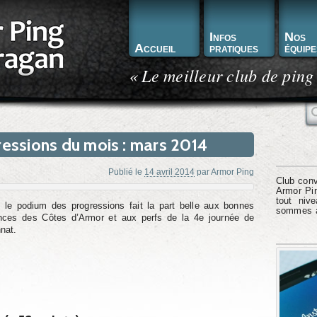
Infos
Nos
Accueil
pratiques
équipe
« Le meilleur club de ping
R
ressions du mois : mars 2014
Publié le
14 avril 2014
par
Armor Ping
Club conv
Armor Pin
tout niv
 le podium des progressions fait la part belle aux bonnes
sommes à 
nces des Côtes d’Armor et aux perfs de la 4e journée de
nat.