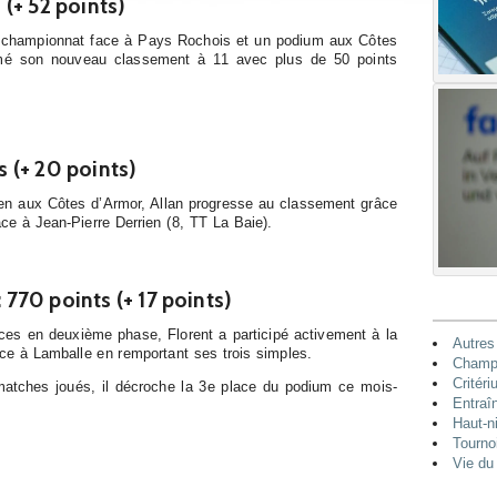
s (+ 52 points)
 championnat face à Pays Rochois et un podium aux Côtes
rmé son nouveau classement à 11 avec plus de 50 points
s (+ 20 points)
en aux Côtes d’Armor, Allan progresse au classement grâce
ace à Jean-Pierre Derrien (8, TT La Baie).
: 770 points (+ 17 points)
ces en deuxième phase, Florent a participé activement à la
Autres
face à Lamballe en remportant ses trois simples.
Champi
Critéri
atches joués, il décroche la 3e place du podium ce mois-
Entraî
Haut-n
Tourno
Vie du