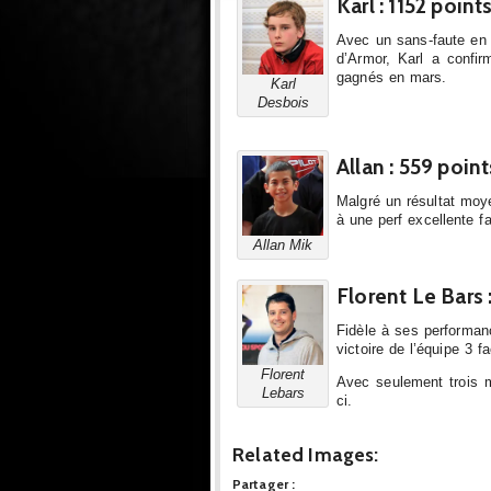
Karl : 1152 point
Avec un sans-faute en
d’Armor, Karl a confi
gagnés en mars.
Karl
Desbois
Allan : 559 point
Malgré un résultat moy
à une perf excellente f
Allan Mik
Florent Le Bars 
Fidèle à ses performan
victoire de l’équipe 3 
Florent
Avec seulement trois m
Lebars
ci.
Related Images:
Partager :