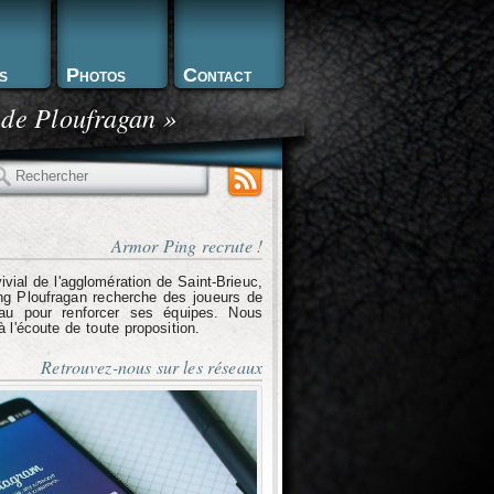
s
Photos
Contact
 de Ploufragan »
echercher
Armor Ping recrute !
ivial de l'agglomération de Saint-Brieuc,
g Ploufragan recherche des joueurs de
eau pour renforcer ses équipes. Nous
l'écoute de toute proposition.
Retrouvez-nous sur les réseaux