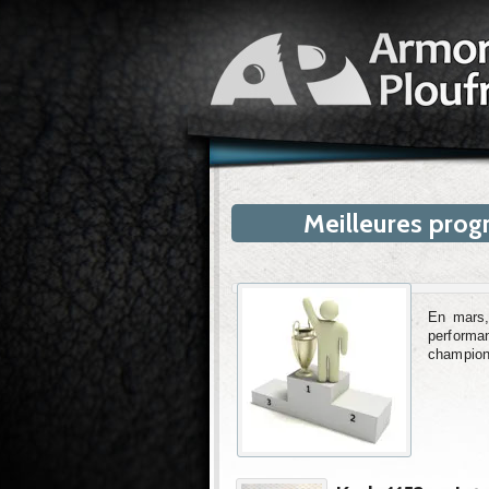
Meilleures prog
En mars,
performa
champion