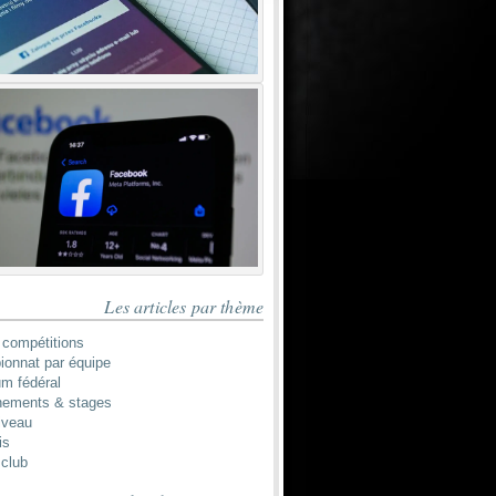
Les articles par thème
 compétitions
onnat par équipe
um fédéral
nements & stages
iveau
is
 club