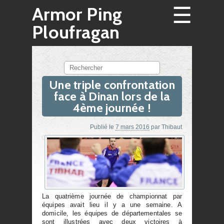
☰
Armor Ping
Ploufragan
Rechercher
Une triple confrontation
face à Dinan lors de la
4ème journée !
Publié le
7 mars 2016
par
Thibaut
La quatrième journée de championnat par
équipes avait lieu il y a une semaine. A
domicile, les équipes de départementales se
sont illustrées avec deux victoires à