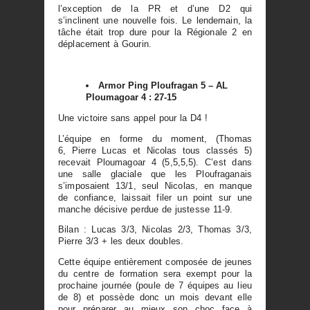
l’exception de la PR et d’une D2 qui
s’inclinent une nouvelle fois. Le lendemain, la
tâche était trop dure pour la Régionale 2 en
déplacement à Gourin.
Armor Ping Ploufragan 5 – AL
Ploumagoar 4 : 27-15
Une victoire sans appel pour la D4 !
L’équipe en forme du moment, (Thomas
6, Pierre Lucas et Nicolas tous classés 5)
recevait Ploumagoar 4 (5,5,5,5). C’est dans
une salle glaciale que les Ploufraganais
s’imposaient 13/1, seul Nicolas, en manque
de confiance, laissait filer un point sur une
manche décisive perdue de justesse 11-9.
Bilan : Lucas 3/3, Nicolas 2/3, Thomas 3/3,
Pierre 3/3 + les deux doubles.
Cette équipe entièrement composée de jeunes
du centre de formation sera exempt pour la
prochaine journée (poule de 7 équipes au lieu
de 8) et possède donc un mois devant elle
pour préparer au mieux son choc face à