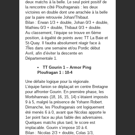
deux matchs à la belle. Le seul point positif de
la rencontre côté Ploufraganais : les deux
victoires en double dont une arrachée à la belle
par la paire retrouvée Johan/Thibaut.
Bilan : Erwan 1/3 + double, Johan 0/3 + double,
Mathieu 0/3 + double, Thibaut 0/3 + double.
Au classement, l’équipe se trouve en 6ème
position, à égalité de points avec TT La Baie et
St-Quay. Il faudra absolument réagir face à
7Îles dans une semaine et/ou Pordic début
Avril, afin d’éviter la descente en
Départementale 1.
TT Gourin 1 – Armor Ping
Ploufragan 1 : 10-4
Une défaite logique pour la régionale.
L’équipe fanion se déplaçait en centre Bretagne
pour affronter Gourin. En première phase, les
Morbihannais (18, 16, 15, 14) s’étaient imposés
9 à 5, malgré la présence de Yohann Robert.
Dimanche, les Ploufraganais ont logiquement
été menés 6 à 0, avant que Nicolas apporte le
1er point face au plus faible des adversaires.
Quelques matchs plus tard, le score est
implacable. Gourin s’impose 10 à 4.
Bilan : Nicolas 2/3 + double, Colas 1/3,