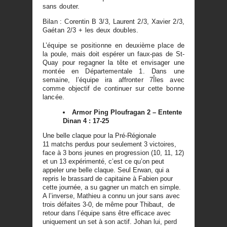
sans douter.
Bilan : Corentin B 3/3, Laurent 2/3, Xavier 2/3,
Gaétan 2/3 + les deux doubles.
L’équipe se positionne en deuxième place de
la poule, mais doit espérer un faux-pas de St-
Quay pour regagner la tête et envisager une
montée en Départementale 1. Dans une
semaine, l’équipe ira affronter 7Îles avec
comme objectif de continuer sur cette bonne
lancée.
Armor Ping Ploufragan 2 – Entente
Dinan 4 : 17-25
Une belle claque pour la Pré-Régionale
11 matchs perdus pour seulement 3 victoires,
face à 3 bons jeunes en progression (10, 11, 12)
et un 13 expérimenté, c’est ce qu’on peut
appeler une belle claque. Seul Erwan, qui a
repris le brassard de capitaine à Fabien pour
cette journée, a su gagner un match en simple.
A l’inverse, Mathieu a connu un jour sans avec
trois défaites 3-0, de même pour Thibaut, de
retour dans l’équipe sans être efficace avec
uniquement un set à son actif. Johan lui, perd