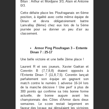
Bilan : Arthur et Mordjane 3/3, Alain et Antoine
0/3.
Cette défaite place les Ploufraganais en 6ème
position, à égalité avec cette même équipe de
Dinan et devra obligatoirement battre
Lanvallay (8ème) chez eux lors de la 5ème
journée pour se donner un peu d’air au
classement.
Armor Ping Ploufragan 3 – Entente
Dinan 7 : 25-17
Une belle victoire et une belle 2ème place !
Laurent R et ses joueurs, Xavier Gaétan et
Corentin B (7,7,8,8) étaient opposés à
l’Entente Dinan 7 (11,8,7,5). Corentin lançait
parfaitement son équipe en gagnant son
match contre le numéro 1 adverse 16-14 lors
de la manche décisive ! Une perf’ à plus de
300 points qui confirme sa très bonne forme
actuelle, de bonne augure avant les
championnats des Côtes d’Armor dans deux
semaines. Le score restait largement en
faveur des locaux qui déroulaient les victoires