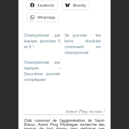
Facebook
Bluesky
WhatsApp
Championnat par
3e journée : les
équipe, journées 5
bons résultats
et 6 !
continuent en
championnat
Championnat par
équipes –
Deuxième journée
compliquée
Armor Ping recrute !
Club convivial de l'agglomération de Saint-
Brieuc, Armor Ping Ploufragan recherche des
joueurs de tout niveau pour renforcer ses