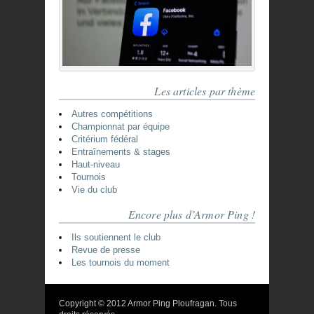
Les articles par thème
Autres compétitions
Championnat par équipe
Critérium fédéral
Entraînements & stages
Haut-niveau
Tournois
Vie du club
Encore plus d’Armor Ping !
Ils soutiennent le club
Revue de presse
Les tournois du moment
Copyright © 2012 Armor Ping Ploufragan. Tous