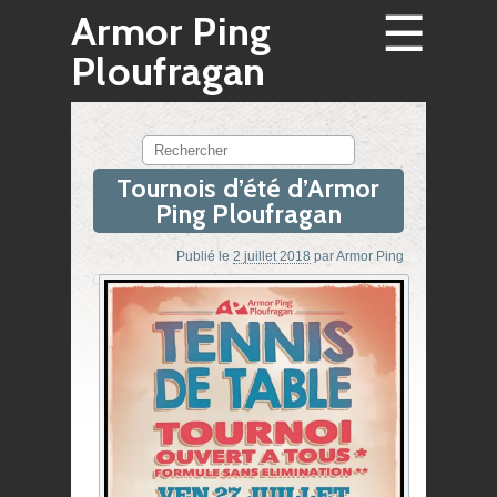
☰
Armor Ping
Ploufragan
Rechercher
Tournois d’été d’Armor
Ping Ploufragan
Publié le
2 juillet 2018
par
Armor Ping